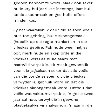
gedoen behoort te word. Maak ook seker
hulle kry hul jaarlikse inentings, laat hul
tande skoonmaak en gee hulle effens
minder kos.
Jy het waarskynlik deur die seisoen voëls
huis toe gebring, hulle skoongemaak
(hopelik op die regte manier) en in die
vrieskas gebêre. Pak hulle weer netjies
oor, merk hulle en skep orde in die
vrieskas, veral as hulle saam met
haarwild verpak is. Ek maak gewoonlik
voor die jagseisoen seker dat alle voëls
van die vorige seisoen uit die vrieskas
verwyder is, gebruik word en dat die
vrieskas skoongemaak word. Onthou dat
voëls wat vakuumverpak is, ’n goeie twee
jaar sal hou, terwyl dié in gewone
plastieksakke vir maksimum ’n jaar in die