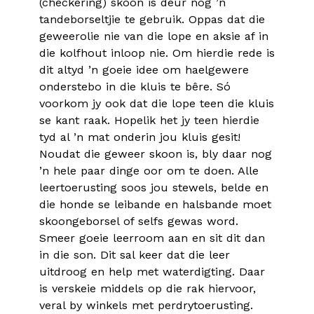
(checkering) skoon is deur nog ’n
tandeborseltjie te gebruik. Oppas dat die
geweerolie nie van die lope en aksie af in
die kolfhout inloop nie. Om hierdie rede is
dit altyd ’n goeie idee om haelgewere
onderstebo in die kluis te bêre. Só
voorkom jy ook dat die lope teen die kluis
se kant raak. Hopelik het jy teen hierdie
tyd al ’n mat onderin jou kluis gesit!
Noudat die geweer skoon is, bly daar nog
’n hele paar dinge oor om te doen. Alle
leertoerusting soos jou stewels, belde en
die honde se leibande en halsbande moet
skoongeborsel of selfs gewas word.
Smeer goeie leerroom aan en sit dit dan
in die son. Dit sal keer dat die leer
uitdroog en help met waterdigting. Daar
is verskeie middels op die rak hiervoor,
veral by winkels met perdrytoerusting.