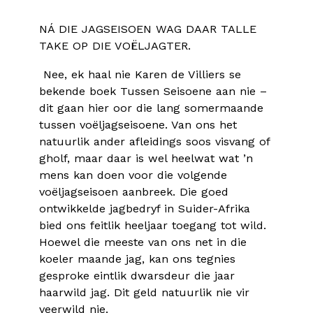
NÁ DIE JAGSEISOEN WAG DAAR TALLE
TAKE OP DIE VOËLJAGTER.
Nee, ek haal nie Karen de Villiers se
bekende boek Tussen Seisoene aan nie –
dit gaan hier oor die lang somermaande
tussen voëljagseisoene. Van ons het
natuurlik ander afleidings soos visvang of
gholf, maar daar is wel heelwat wat ’n
mens kan doen voor die volgende
voëljagseisoen aanbreek. Die goed
ontwikkelde jagbedryf in Suider-Afrika
bied ons feitlik heeljaar toegang tot wild.
Hoewel die meeste van ons net in die
koeler maande jag, kan ons tegnies
gesproke eintlik dwarsdeur die jaar
haarwild jag. Dit geld natuurlik nie vir
veerwild nie.