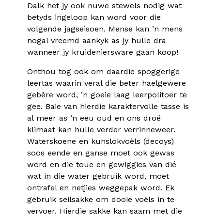
Dalk het jy ook nuwe stewels nodig wat
betyds ingeloop kan word voor die
volgende jagseisoen. Mense kan ’n mens
nogal vreemd aankyk as jy hulle dra
wanneer jy kruideniersware gaan koop!
Onthou tog ook om daardie spoggerige
leertas waarin veral die beter haelgewere
gebêre word, ’n goeie laag leerpolitoer te
gee. Baie van hierdie karaktervolle tasse is
al meer as ’n eeu oud en ons droë
klimaat kan hulle verder verrinneweer.
Waterskoene en kunslokvoëls (decoys)
soos eende en ganse moet ook gewas
word en die toue en gewiggies van dié
wat in die water gebruik word, moet
ontrafel en netjies weggepak word. Ek
gebruik seilsakke om dooie voëls in te
vervoer. Hierdie sakke kan saam met die