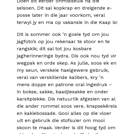
Doen dit eerder onmiddellik ná die
seisoen. Dit sal kopkrap en dreigende e-
posse later in die jaar voorkom, veral
terwyl jy en ma op vakansie in die Kaap is!
Dit is sommer ook ’n goeie tyd om jou
jagfoto’s op jou rekenaar te stoor en te
rangskik; dit sal tot jou kosbare
jagherinneringe bydra. Dis ook nou tyd vir
wegpak en orde skep. As julle, soos ek en
my seun, verskeie haelgewere gebruik,
veral van verskillende kalibers, kry ’n
mens doppe en patrone oral ingedruk –
in bokse, sakke, baadjiesakke en onder
karsitplekke. Dis natuurlik afgesien van al
die ander rommel soos vere, knapsekêrels
en kakiebossade. Gooi alles op die vloer
uit en gebruik die stofsuier om mooi
skoon te maak. Verder is dit hoog tyd om