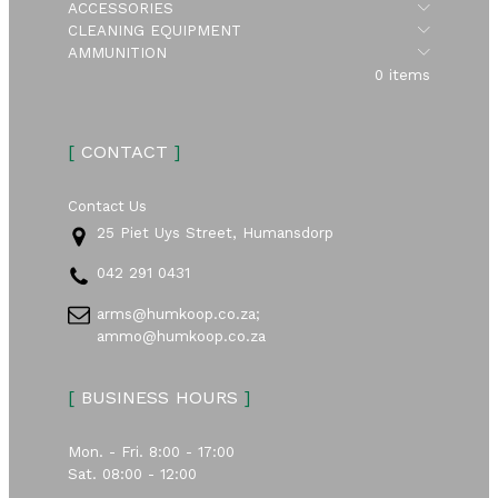
Submen
ACCESSORIES
Submen
CLEANING EQUIPMENT
Submen
AMMUNITION
0 items
[
CONTACT
]
Contact Us
25 Piet Uys Street, Humansdorp
042 291 0431
arms@humkoop.co.za;
ammo@humkoop.co.za
[
BUSINESS HOURS
]
Mon. - Fri. 8:00 - 17:00
Sat. 08:00 - 12:00