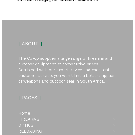
[
ABOUT
]
The Co-op supplies a large range of firearms and
outdoor equipment at competitive prices.
Combined with our expert advice and excellent
customer service, you won't find a better supplier
of weapons and outdoor gear in South Africa.
[
PAGES
]
Home
Submen
FIREARMS
Submen
OPTICS
Submen
RELOADING