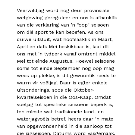
Veerwildjag word nog deur provinsiale
wetgewing gereguleer en ons is afhanklik
van die verklaring van ’n “oop” seisoen
om dié sport te kan beoefen. As ons
duiwe uitsluit, wat hoofsaaklik in Maart,
April en dalk Mei beskikbaar is, laat dit
ons met ’n tydperk vanaf omtrent middel
Mei tot einde Augustus. Hoewel seisoene
soms tot einde September nog oop mag
wees op plekke, is dit gewoonlik reeds te
warm vir voëljag. Daar is egter enkele
uitsonderings, soos die Oktober-
kwartelseisoen in die Oos-Kaap. Omdat
voëljag tot spesifieke seisoene beperk is,
ten minste wat tradisionele land- en
waterjagvoëls betref, heers daar ’n mate
van opgewondenheid in die aanloop tot
die jagseisoen. Datums word vasgemaak,