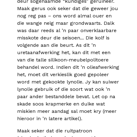
deur sogenaamde “kundiges” geruïneer.
Maak gerus ook seker dat die geweer jou
nog reg pas – ons word almal ouer en
die wange neig maar grondwaarts. Dalk
was daar reeds al ’n paar onverklaarbare
misskote deur die seisoen... Die kolf is
volgende aan die beurt. As dit ’n
uretaanafwerking het, kan dit met een
van die talle silikoon-meubelpolitoere
behandel word. Indien dit ’n olieafwerking
het, moet dit verkieslik goed gepoleer
word met gekookte lynolie. Jy kan suiwer
lynolie gebruik of die soort wat ook ’n
paar ander bestanddele bevat. Let op na
skade soos krapmerke en duike wat
miskien meer aandag sal moet kry (meer
hieroor in ’n latere artikel).
Maak seker dat die ruitpatroon