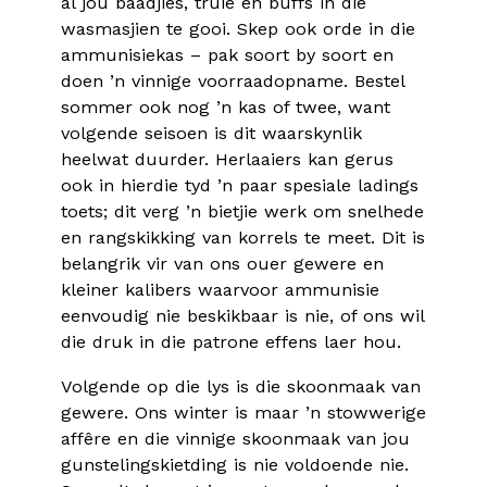
al jou baadjies, truie en buffs in die
wasmasjien te gooi. Skep ook orde in die
ammunisiekas – pak soort by soort en
doen ’n vinnige voorraadopname. Bestel
sommer ook nog ’n kas of twee, want
volgende seisoen is dit waarskynlik
heelwat duurder. Herlaaiers kan gerus
ook in hierdie tyd ’n paar spesiale ladings
toets; dit verg ’n bietjie werk om snelhede
en rangskikking van korrels te meet. Dit is
belangrik vir van ons ouer gewere en
kleiner kalibers waarvoor ammunisie
eenvoudig nie beskikbaar is nie, of ons wil
die druk in die patrone effens laer hou.
Volgende op die lys is die skoonmaak van
gewere. Ons winter is maar ’n stowwerige
affêre en die vinnige skoonmaak van jou
gunstelingskietding is nie voldoende nie.