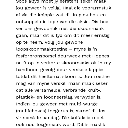
Soos altyd moet jy eerstens seker maak
jou geweer is veilig. Haal die voorarmstuk
af via die knippie wat dit in plek hou en
ontkoppel die lope van die aksie. Dis hoe
ver ons gewoonlik met die skoonmaak
gaan, maar dit is tyd om dit meer ernstig
op te neem. Volg jou gewone
loopskoonmaakroetine – myne is ’n
fosforbronsborsel deurweek met Hoppes
nr. 9 op ’n verkorte skoonmaakstok in my
handboor, gevolg deur verskeie lappies
totdat dit heeltemal skoon is. Jou roetine
mag van myne verskil, maar maak seker
dat alle versamelde, verbrande kruit-,
plastiek- en loodneerslag verwyder is.
Indien jou geweer met multi-wurge
(multichokes) toegerus is, skroef dit los
vir spesiale aandag. Die kolfaksie moet
ook nou losgemaak word. Dit is maklik