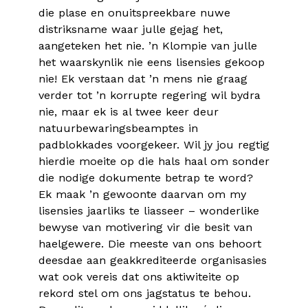
die plase en onuitspreekbare nuwe
distriksname waar julle gejag het,
aangeteken het nie. ’n Klompie van julle
het waarskynlik nie eens lisensies gekoop
nie! Ek verstaan dat ’n mens nie graag
verder tot ’n korrupte regering wil bydra
nie, maar ek is al twee keer deur
natuurbewaringsbeamptes in
padblokkades voorgekeer. Wil jy jou regtig
hierdie moeite op die hals haal om sonder
die nodige dokumente betrap te word?
Ek maak ’n gewoonte daarvan om my
lisensies jaarliks te liasseer – wonderlike
bewyse van motivering vir die besit van
haelgewere. Die meeste van ons behoort
deesdae aan geakkrediteerde organisasies
wat ook vereis dat ons aktiwiteite op
rekord stel om ons jagstatus te behou.