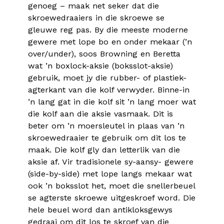
genoeg – maak net seker dat die
skroewedraaiers in die skroewe se
gleuwe reg pas. By die meeste moderne
gewere met lope bo en onder mekaar (’n
over/under), soos Browning en Beretta
wat ’n boxlock-aksie (boksslot-aksie)
gebruik, moet jy die rubber- of plastiek-
agterkant van die kolf verwyder. Binne-in
’n lang gat in die kolf sit ’n lang moer wat
die kolf aan die aksie vasmaak. Dit is
beter om ’n moersleutel in plaas van ’n
skroewedraaier te gebruik om dit los te
maak. Die kolf gly dan letterlik van die
aksie af. Vir tradisionele sy-aansy- gewere
(side-by-side) met lope langs mekaar wat
ook ’n boksslot het, moet die snellerbeuel
se agterste skroewe uitgeskroef word. Die
hele beuel word dan antikloksgewys
gedraai om dit los te skroef van die