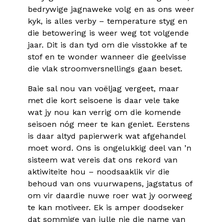
bedrywige jagnaweke volg en as ons weer
kyk, is alles verby – temperature styg en
die betowering is weer weg tot volgende
jaar. Dit is dan tyd om die visstokke af te
stof en te wonder wanneer die geelvisse
die vlak stroomversnellings gaan beset.
Baie sal nou van voëljag vergeet, maar
met die kort seisoene is daar vele take
wat jy nou kan verrig om die komende
seisoen nóg meer te kan geniet. Eerstens
is daar altyd papierwerk wat afgehandel
moet word. Ons is ongelukkig deel van ’n
sisteem wat vereis dat ons rekord van
aktiwiteite hou – noodsaaklik vir die
behoud van ons vuurwapens, jagstatus of
om vir daardie nuwe roer wat jy oorweeg
te kan motiveer. Ek is amper doodseker
dat sommige van julle nie die name van