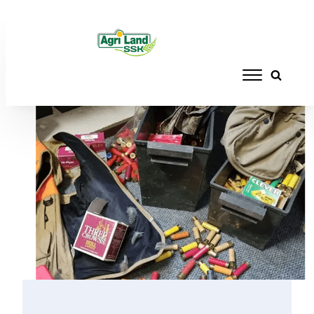
Home
/
News
/ Die voëljagter: Tussen
seisoene