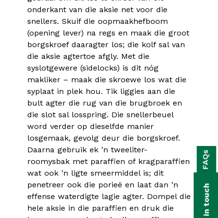
onderkant van die aksie net voor die
snellers. Skuif die oopmaakhefboom
(opening lever) na regs en maak die groot
borgskroef daaragter los; die kolf sal van
die aksie agtertoe afgly. Met die
syslotgewere (sidelocks) is dit nóg
makliker – maak die skroewe los wat die
syplaat in plek hou. Tik liggies aan die
bult agter die rug van die brugbroek en
die slot sal losspring. Die snellerbeuel
word verder op dieselfde manier
losgemaak, gevolg deur die borgskroef.
bmenu
Daarna gebruik ek ’n tweeliter-
FAQs
roomysbak met paraffien of kragparaffien
bmenu
wat ook ’n ligte smeermiddel is; dit
bmenu
penetreer ook die porieë en laat dan ’n
Get in touch
bmenu
effense waterdigte lagie agter. Dompel die
hele aksie in die paraffien en druk die