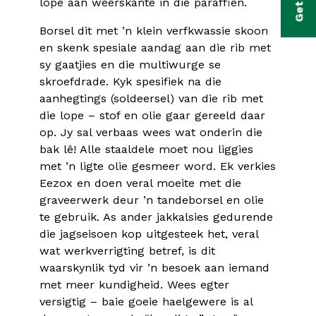
lope aan weerskante in die paraffien.
bmenu
Borsel dit met ’n klein verfkwassie skoon
bmenu
en skenk spesiale aandag aan die rib met
sy gaatjies en die multiwurge se
skroefdrade. Kyk spesifiek na die
aanhegtings (soldeersel) van die rib met
die lope – stof en olie gaar gereeld daar
op. Jy sal verbaas wees wat onderin die
bak lê! Alle staaldele moet nou liggies
met ’n ligte olie gesmeer word. Ek verkies
Eezox en doen veral moeite met die
graveerwerk deur ’n tandeborsel en olie
te gebruik. As ander jakkalsies gedurende
die jagseisoen kop uitgesteek het, veral
wat werkverrigting betref, is dit
waarskynlik tyd vir ’n besoek aan iemand
met meer kundigheid. Wees egter
versigtig – baie goeie haelgewere is al