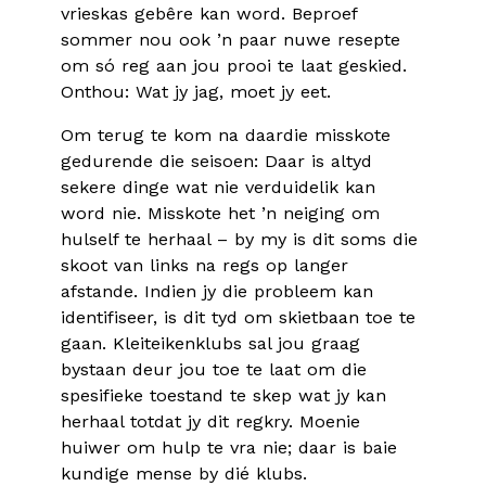
vrieskas gebêre kan word. Beproef
sommer nou ook ’n paar nuwe resepte
om só reg aan jou prooi te laat geskied.
Onthou: Wat jy jag, moet jy eet.
Om terug te kom na daardie misskote
gedurende die seisoen: Daar is altyd
sekere dinge wat nie verduidelik kan
word nie. Misskote het ’n neiging om
hulself te herhaal – by my is dit soms die
skoot van links na regs op langer
afstande. Indien jy die probleem kan
identifiseer, is dit tyd om skietbaan toe te
gaan. Kleiteikenklubs sal jou graag
bystaan deur jou toe te laat om die
spesifieke toestand te skep wat jy kan
herhaal totdat jy dit regkry. Moenie
huiwer om hulp te vra nie; daar is baie
kundige mense by dié klubs.