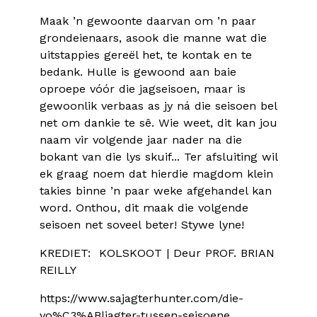
Maak ’n gewoonte daarvan om ’n paar
grondeienaars, asook die manne wat die
uitstappies gereël het, te kontak en te
bedank. Hulle is gewoond aan baie
oproepe vóór die jagseisoen, maar is
gewoonlik verbaas as jy ná die seisoen bel
net om dankie te sê. Wie weet, dit kan jou
naam vir volgende jaar nader na die
bokant van die lys skuif... Ter afsluiting wil
ek graag noem dat hierdie magdom klein
takies binne ’n paar weke afgehandel kan
word. Onthou, dit maak die volgende
seisoen net soveel beter! Stywe lyne!
KREDIET: KOLSKOOT | Deur PROF. BRIAN
REILLY
https://www.sajagterhunter.com/die-
vo%C3%ABljagter-tussen-seisoene