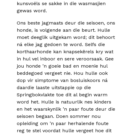
kunsvoëls se sakke in die wasmasjien
gewas word.
Ons beste jagmaats deur die seisoen, ons
honde, is volgende aan die beurt. Hulle
moet deeglik uitgekam word; dit behoort
ná elke jag gedoen te word. Selfs die
korthaarhonde kan knapsekêrels kry wat
in hul vel inboor en sere veroorsaak. Gee
jou honde ’n goeie bad en moenie hul
beddegoed vergeet nie. Hou hulle ook
dop vir simptome van bosluiskoors ná
daardie laaste uitstappie op die
Springbokvlakte toe dit al begin warm
word het. Hulle is natuurlik nes kinders
en het waarskynlik ’n paar foute deur die
seisoen begaan. Doen sommer nou
opleiding om ’n paar herhalende foute
reg te stel voordat hulle vergeet hoe dit